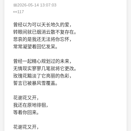
2026-05-14 13:07:03
117
曾经以为可以天长地久的爱，
转眼间就已烟消云散不复存在。
悲哀的是我还无法将你忘怀，
常常凝望着回忆发呆。
曾经一起精心规划过的未来，
无情现实寥寥几笔就将它更改。
玫瑰花黯淡了它亮丽的色彩，
誓言已被暴风雪覆盖。
花谢花又开，
我还在原地徘徊，
等着你回来。
花谢花又开，