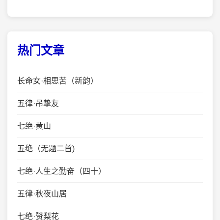
热门文章
长命女·相思苦（新韵）
五律·吊挚友
七绝·黄山
五绝（无题二首)
七绝·人生之勤奋（四十）
五律·秋夜山居
七绝·赞梨花