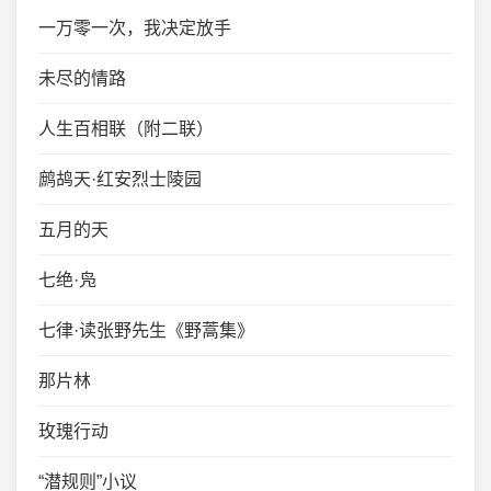
一万零一次，我决定放手
未尽的情路
人生百相联（附二联）
鹧鸪天·红安烈士陵园
五月的天
七绝·凫
七律·读张野先生《野蒿集》
那片林
玫瑰行动
“潜规则”小议