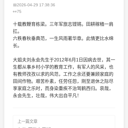
2026-04-29 17:38:36
75
十载教鞭育栋梁。三年军旅志铿锵。田耕稼穑一肩
扛。
六秩春秋垂典范，一生风雨著华章。此情更比水绵
长。
大姐夫刘永会先生于2012年6月1日因病去世，其一
生都从事乡村小学的教育工作，有军人的风采，也
有教师孜孜以求的风范，工作之余还要兼顾家庭的
田间作物。艰苦朴素，任劳任怨，刚至退休之际尽
享家庭之乐时，而身染重疾不治驾鹤西归。哀哉，
永会先生，壮哉，伟大出自平凡！
上一篇文章