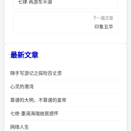
七律·再游东平湖
下一篇文章
印象五华
最新文章
随手写游记之探险百丈漈
心灵的港湾
靠谱的大明，不靠谱的皇帝
七绝·重谒海瑞故居感怀
网络人生