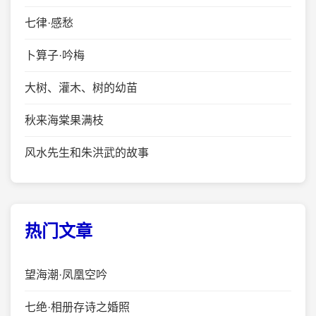
七律·感愁
卜算子·吟梅
大树、灌木、树的幼苗
秋来海棠果满枝
风水先生和朱洪武的故事
热门文章
望海潮·凤凰空吟
七绝·相册存诗之婚照