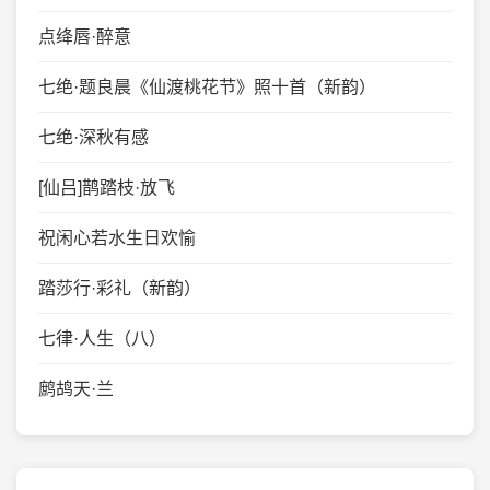
点绛唇·醉意
七绝·题良晨《仙渡桃花节》照十首（新韵）
七绝·深秋有感
[仙吕]鹊踏枝·放飞
祝闲心若水生日欢愉
踏莎行·彩礼（新韵）
七律·人生（八）
鹧鸪天·兰