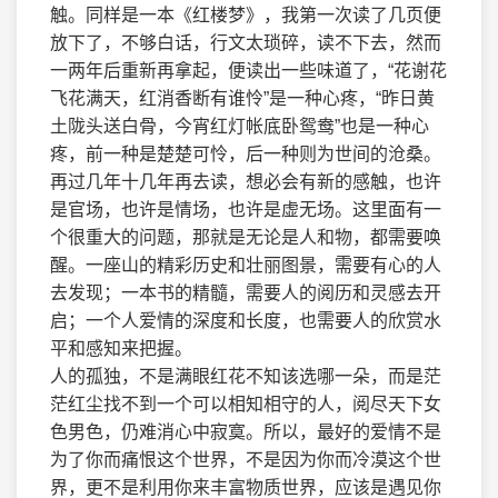
触。同样是一本《红楼梦》，我第一次读了几页便
放下了，不够白话，行文太琐碎，读不下去，然而
一两年后重新再拿起，便读出一些味道了，“花谢花
飞花满天，红消香断有谁怜”是一种心疼，“昨日黄
土陇头送白骨，今宵红灯帐底卧鸳鸯”也是一种心
疼，前一种是楚楚可怜，后一种则为世间的沧桑。
再过几年十几年再去读，想必会有新的感触，也许
是官场，也许是情场，也许是虚无场。这里面有一
个很重大的问题，那就是无论是人和物，都需要唤
醒。一座山的精彩历史和壮丽图景，需要有心的人
去发现；一本书的精髓，需要人的阅历和灵感去开
启；一个人爱情的深度和长度，也需要人的欣赏水
平和感知来把握。
人的孤独，不是满眼红花不知该选哪一朵，而是茫
茫红尘找不到一个可以相知相守的人，阅尽天下女
色男色，仍难消心中寂寞。所以，最好的爱情不是
为了你而痛恨这个世界，不是因为你而冷漠这个世
界，更不是利用你来丰富物质世界，应该是遇见你