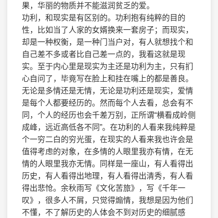
果，华丽的物质并不能滋润贫乏的爱。
功利，和现实是有区别的。功利抱有纯粹的目的
性，比如当了人家的女婿换来一套房子；而现实，
却是一种权衡，是一种门当户对，有人就想找个和
自己差不多或者比自己差一点的，我看这就是现
实。至于内心里是现实为主还是功利为主，只有扪
心自问了，毕竟写在脸上和挂在嘴上的都是善良。
无论是多情还是无情，无论是功利还是现实，爱情
是每个人都要经历的。然而每个人去看，总会有不
同，个人的经历也会千差万别，正所谓“横看成岭侧
成峰，远近高低各不同”。在功利的人看来我纯粹是
个一穷二白的穷光蛋，在现实的人看来我也许会是
值得考虑的对象，在多情的人眼里我亦有情，在无
情的人眼里我亦无情。同样是一座山，有人看得出
历史，有人看得出地理，有人看得出清秀，有人看
得出悲怆。余秋雨写《文化苦旅》，写《千年一
叹》，很多人不屑，只觉得煽情，我想是因为他们
不懂，不了解历史的人体会不到对历史的细腻感