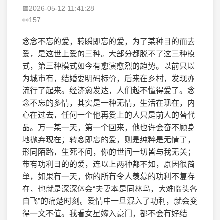
2026-05-12 11:41:28
157
念念不忘的爱，转瞬即忘的爱，为了某种目的而去
爱，是这世上爱的三种。大部分都脱不了这三种模
式，第三种模式如今有愈演愈烈的趋势。以前只以
为城市有，结婚要明码标价，后来在乡村，发现亦
流行了起来。经济愈发达，人们越不懂得爱了。念
念不忘的多情，其实是一种无情，生活在现在，内
心在过去，任何一个他再爱上的人只是前人的替代
品。万一某一天，第一个回来，他也许会奋不顾身
地抛弃现在；转念即忘的爱，则是纯粹是无情了，
形同陌路，生死不问，你的世间一切皆与我无关；
带有功利目的的爱，连以上两种都不如，原因很简
单，如果有一天，你的所有令人羡慕的功利不复存
在，也就是深深体会“夫妻本是同林鸟，大难临头各
自飞”的痛楚时刻。爱情中一旦混入了功利，就会变
得一文不值。我看女星嫁入豪门，都不会有好结