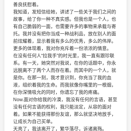
善良抚慰着。
我知道，发短信给她，讲述了一些关于我们之间的
故事，给了你一种不真实感。但我也是一个人，也
有自己脆弱的一面，也需要许多的事物来承载与寄
托。我并没有把你当成一种战利品，放在别人的面
前炫耀着，显示着我有多么的优秀，多么的伟岸。
更多的体现着，我对你充斥着一份浓浓的情意。
在没有任何人“拉我手”的时光里，我一直有跟珍联
系。有一天，她突然对我说，在你的话题中，你永
远脱离不了两个人而存在着。而其中的一个人，就
是你。在那一刻，我才意识到，你充当了我的血
液，组织着我的生命。而我就像你嘴里的一根烟，
在你深情吸允的同时，你遗忘了我的疼痛。
Now.面对你给我的冷漠，我没有任何的言语，甚至
没有任何言语的权利，我只能淡定，从容的面对
着。如果不能获得那份友谊，那么就坚决地放手，
让成长为自己买单。
天亮了，我该离开了，繁华落尽，诉诸离殇。