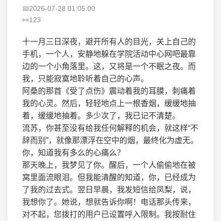
2026-07-28 01:05:00
123
十一月三日深夜，避开所有人的目光，关上自己的
手机，一个人，安静地躲在学院活动中心网吧最靠
边的一个小角落里。这，又将是一个不眠之夜。而
我，只能寂寞地聆听着自己的心声。
阿桑的那首《受了点伤》震动着我的耳膜，刺痛着
我的心灵。然后，轻轻地点上一根香烟，缓缓地抽
着，缓缓地抽着。多少次了，我已记不清楚。
流苏，你甚至没有给我任何解释的机会，就这样“不
辞而别”，就像那漂浮在空中的烟，最终化为虚无。
你，知道我有多么的心痛么？
那天晚上，我梦见了你。醒后，一个人偷偷地在被
窝里面流眼泪。但我能清醒的知道，你，已经成为
了我的过去式。翌日早晨，我发短信给凤梨，说，
我想你了。她说，想就告诉你啊！电话那头传来，
对不起，您拨打的用户已设置呼入限制。我按耐住