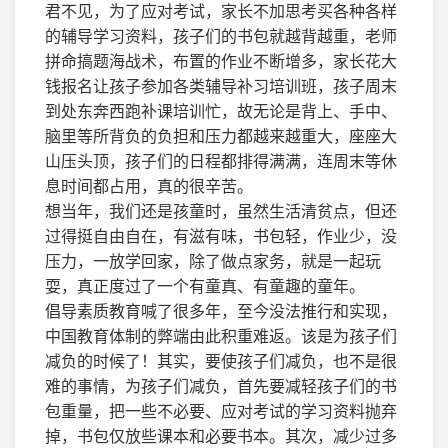
君不见，为了应对考试，家长不加思考买各种各样
的辅导学习资料，孩子们的书包就越背越重，老师
拼命搞题海战术，布置的作业不断增多，家长花大
钱报名让孩子参加各类辅导补习培训班，孩子周末
到处东奔西跑补课培训忙，故无论是背上、手中、
脑里等所背负的负担和压力都越来越重大，座座大
山压头顶，孩子们的日程都排得满满，连周末等休
息时间都占用，真的很辛苦。
想当年，我们还是孩童时，虽然生活清贫点，但还
过得挺自由自在，有滋有味，书包轻，作业少，没
压力，一放学回家，除了做点家务，就是一起玩
耍，真正度过了一个有童真、有童趣的童年。
倡导素质教育喊了很多年，至今没法推行和实现，
中国教育体制的弊端由此积重难返。该是为孩子们
减负的时候了！其实，要使孩子们减负，也不是很
难的事情，为孩子们减负，首先要减轻孩子们的书
包重量，把一些不必要、应对考试的学习资料抛弃
掉，书包仅放些课本和必要书本。其次，减少过多