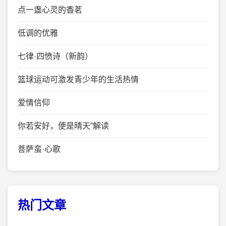
点一盏心灵的香茗
低调的优雅
七律·四愤诗（新韵）
篮球运动可激发青少年的生活热情
爱情信仰
你若安好，便是晴天”解读
菩萨蛮·心歌
热门文章