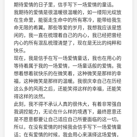
期待爱情的日子里，信手写下一场爱情的童话。
我期待的爱情是很温暖很温暖的，如一缕阳光绽放
在生命里，能驱走生命中的所有寒冷，能带给我生
命无限的希翼。那些等爱的岁月，我想我应该是悠
闲的，我一直在梳理着自己的内心，我已经把曾经
内心的所有混乱梳理清楚了，现在是无比的纯粹和
快乐。
现在，我是信手在写一场爱情童话，我也在用心的
等待着属于我的一场爱情，一场童话般的爱情。我
想着想着就快乐的在微笑着，这种微笑是那样的幸
福，这种微笑是那样的温暖。我很庆幸自己在历经
这么多的风雨之后，还能笑得这样的幸福，还能笑
得这样的淡然。
此刻，我不得不承认人真的很伟大，有着非常强自
我调控能力，无论在什么样的境遇下，最终愿意还
是不愿意都要让自己适应自己所要面临的这一切。
所以，在没有爱情的时候我会信手写下一场爱情童
话；在有爱情的时候，我会用心来演绎这场爱情，