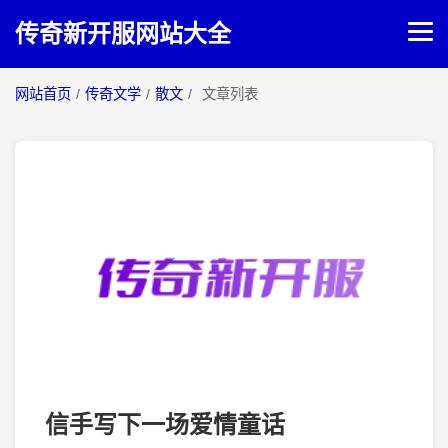
传奇新开服网站大全
网站首页
/
传奇文学
/
散文
/
文章列表
网站首页
传奇攻略
传奇文学
信手写下一场爱情童话