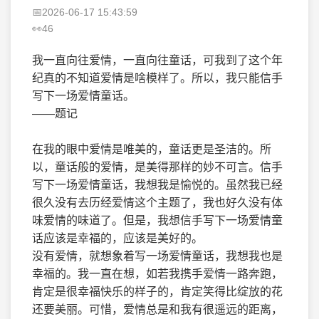
2026-06-17 15:43:59
46
我一直向往爱情，一直向往童话，可我到了这个年
纪真的不知道爱情是啥模样了。所以，我只能信手
写下一场爱情童话。
——题记
在我的眼中爱情是唯美的，童话更是圣洁的。所
以，童话般的爱情，是美得那样的妙不可言。信手
写下一场爱情童话，我想我是愉悦的。虽然我已经
很久没有去历经爱情这个主题了，我也好久没有体
味爱情的味道了。但是，我想信手写下一场爱情童
话应该是幸福的，应该是美好的。
没有爱情，就想象着写一场爱情童话，我想我也是
幸福的。我一直在想，如若我携手爱情一路奔跑，
肯定是很幸福快乐的样子的，肯定笑得比绽放的花
还要美丽。可惜，爱情总是和我有很遥远的距离，