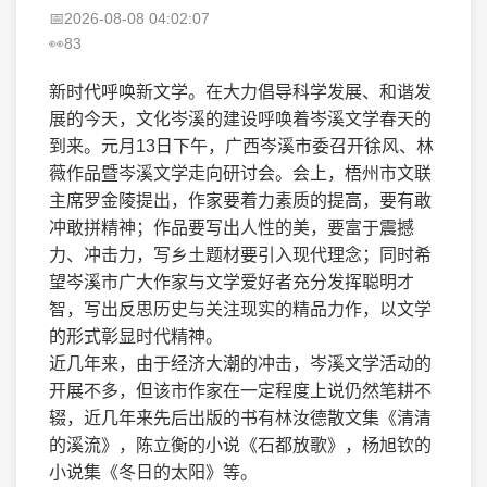
2026-08-08 04:02:07
83
新时代呼唤新文学。在大力倡导科学发展、和谐发
展的今天，文化岑溪的建设呼唤着岑溪文学春天的
到来。元月13日下午，广西岑溪市委召开徐风、林
薇作品暨岑溪文学走向研讨会。会上，梧州市文联
主席罗金陵提出，作家要着力素质的提高，要有敢
冲敢拼精神；作品要写出人性的美，要富于震撼
力、冲击力，写乡土题材要引入现代理念；同时希
望岑溪市广大作家与文学爱好者充分发挥聪明才
智，写出反思历史与关注现实的精品力作，以文学
的形式彰显时代精神。
近几年来，由于经济大潮的冲击，岑溪文学活动的
开展不多，但该市作家在一定程度上说仍然笔耕不
辍，近几年来先后出版的书有林汝德散文集《清清
的溪流》，陈立衡的小说《石都放歌》，杨旭钦的
小说集《冬日的太阳》等。