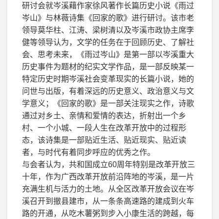
研讨会就岑溪藉作家徐风著作长篇历史小说《雨过
岑山》与林薇诗集《回家的歌》进行研讨。该市老
领导莫华柱、江涛、梁树清以及岑溪市政协主席李
健等领导认为，文学的任务在于回顾历史、了解社
会、思考未来，《雨过岑山》是第一部以岑溪重大
历史事件为题材的纪实文学作品，是一部反映某一
特定历史时期岑溪社会变革现实的长篇小说，她的
问世与出版，有着深远的历史意义、政治意义与文
学意义；《回家的歌》是一部关注现实之作，诗歌
通过对乡土、亲情和爱情的表达，折射出一个乡
村、一个小城、一段人生在改革开放中的过程形
态，该诗集是一部贴近生活、贴近现实、贴近读
者，与时代有着同步呼应的优秀之作。
与会者认为，共和国成立60周年特别是改革开放三
十年，作为广西改革开放前沿阵地的岑溪，是一片
充满生机与活力的土地。从全区改革开放会议在岑
溪召开到撤县建市，从一条条高速路的建成到火车
路的开通，从吃木薯粥到步入小康生活的跨越，每