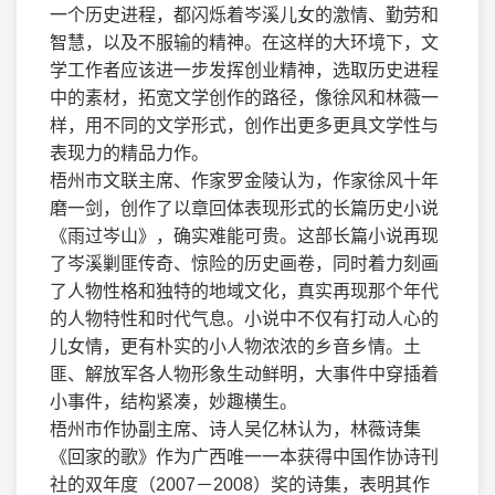
一个历史进程，都闪烁着岑溪儿女的激情、勤劳和
智慧，以及不服输的精神。在这样的大环境下，文
学工作者应该进一步发挥创业精神，选取历史进程
中的素材，拓宽文学创作的路径，像徐风和林薇一
样，用不同的文学形式，创作出更多更具文学性与
表现力的精品力作。
梧州市文联主席、作家罗金陵认为，作家徐风十年
磨一剑，创作了以章回体表现形式的长篇历史小说
《雨过岑山》，确实难能可贵。这部长篇小说再现
了岑溪剿匪传奇、惊险的历史画卷，同时着力刻画
了人物性格和独特的地域文化，真实再现那个年代
的人物特性和时代气息。小说中不仅有打动人心的
儿女情，更有朴实的小人物浓浓的乡音乡情。土
匪、解放军各人物形象生动鲜明，大事件中穿插着
小事件，结构紧凑，妙趣横生。
梧州市作协副主席、诗人吴亿林认为，林薇诗集
《回家的歌》作为广西唯一一本获得中国作协诗刊
社的双年度（2007－2008）奖的诗集，表明其作