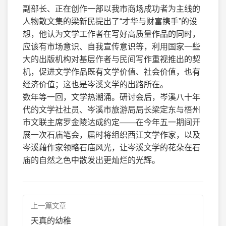
副部长、正在创作一部以我市商场成功者为主线的
人物散文集的梁新民提出了“才华与财富携手”的设
想，他认为文学工作者在写好高质量作品的同时，
应该有市场意识、自我宣传意识等，利用国家一些
大的出版机构对基层作者与民间写作重视推出的契
机，促进文学作品既有文学价值、社会价值，也有
经济价值；这也是岑溪文学的出路所在。
数年等一回，文学热潮涌。研讨会后，岑溪八十年
代的文学社社员、岑溪市旅游局局长梁定东与梧州
市文联主席罗金陵达成约定——在今年五一期间开
展一次石庙笔会，届时将组织西江文学作家，以及
岑溪藉作家领略石庙风光，让岑溪文学的花朵在石
庙的自然之色中散发出更灿烂的光辉。
上一篇文章
天真的幼稚